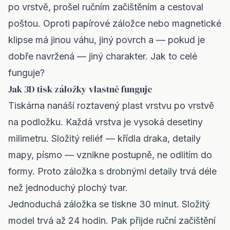
po vrstvě, prošel ručním začištěním a cestoval
poštou. Oproti papírové záložce nebo magnetické
klipse má jinou váhu, jiný povrch a — pokud je
dobře navržená — jiný charakter. Jak to celé
funguje?
Jak 3D tisk záložky vlastně funguje
Tiskárna nanáší roztavený plast vrstvu po vrstvě
na podložku. Každá vrstva je vysoká desetiny
milimetru. Složitý reliéf — křídla draka, detaily
mapy, písmo — vznikne postupně, ne odlitím do
formy. Proto záložka s drobnými detaily trvá déle
než jednoduchý plochý tvar.
Jednoduchá záložka se tiskne 30 minut. Složitý
model trvá až 24 hodin. Pak přijde ruční začištění