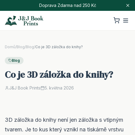
Sledujte nás na Instagramu @jjbookprints
Doprava Zdarma nad 250 Kč
Domů
/
Blog
/
Blog
/
Co je 3D záložka do knihy?
Blog
Co je 3D záložka do knihy?
J&J Book Prints
5. května 2026
3D záložka do knihy není jen záložka s vtipným
tvarem. Je to kus který vznikl na tiskárně vrstvu