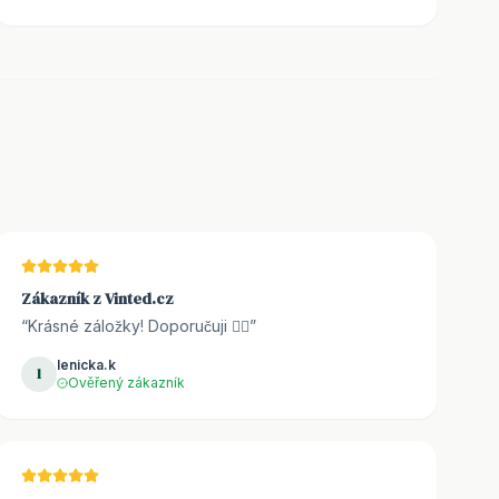
Zákazník z Vinted.cz
“
Krásné záložky! Doporučuji 👌🏼
”
lenicka.k
l
Ověřený zákazník