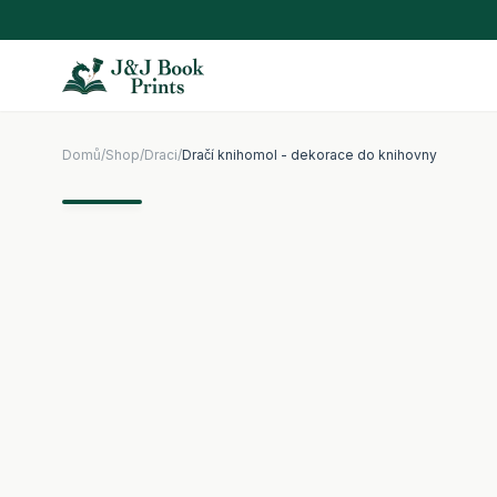
Domů
/
Shop
/
Draci
/
Dračí knihomol - dekorace do knihovny