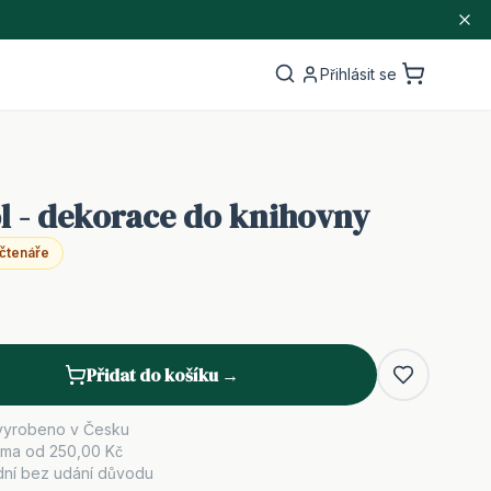
Přihlásit se
l - dekorace do knihovny
 čtenáře
Přidat do košíku →
vyrobeno v Česku
rma od
250,00 Kč
dní bez udání důvodu