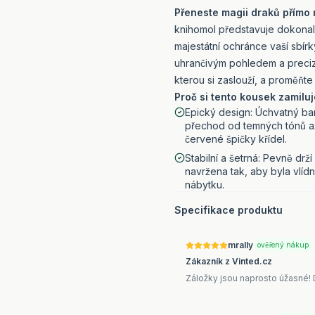
Přeneste magii draků přímo 
knihomol představuje dokonal
majestátní ochránce vaší sbí
uhrančivým pohledem a preciz
kterou si zaslouží, a proměňt
Proč si tento kousek zamiluj
Epický design: Úchvatný b
přechod od temných tónů a
červené špičky křídel.
Stabilní a šetrná: Pevně drží 
navržena tak, aby byla vlíd
nábytku.
Specifikace produktu
mrally
ověřený nákup
Zákazník z Vinted.cz
Záložky jsou naprosto úžasné! 