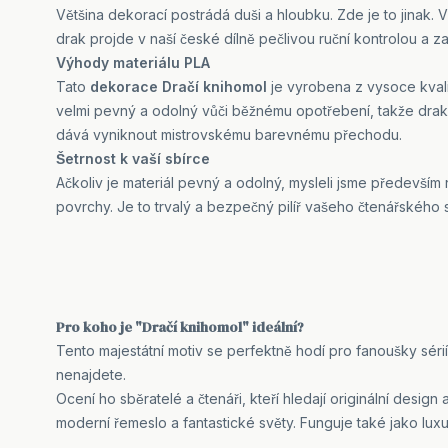
Většina dekorací postrádá duši a hloubku. Zde je to jinak
drak projde v naší české dílně pečlivou ruční kontrolou a 
Výhody materiálu PLA
Tato
dekorace Dračí knihomol
je vyrobena z vysoce kvalit
velmi pevný a odolný vůči běžnému opotřebení, takže drak
dává vyniknout mistrovskému barevnému přechodu.
Šetrnost k vaší sbírce
Ačkoliv je materiál pevný a odolný, mysleli jsme především
povrchy. Je to trvalý a bezpečný pilíř vašeho čtenářského 
Pro koho je "Dračí knihomol" ideální?
Tento majestátní motiv se perfektně hodí pro fanoušky séri
nenajdete.
Ocení ho sběratelé a čtenáři, kteří hledají originální design 
moderní řemeslo a fantastické světy. Funguje také jako lu