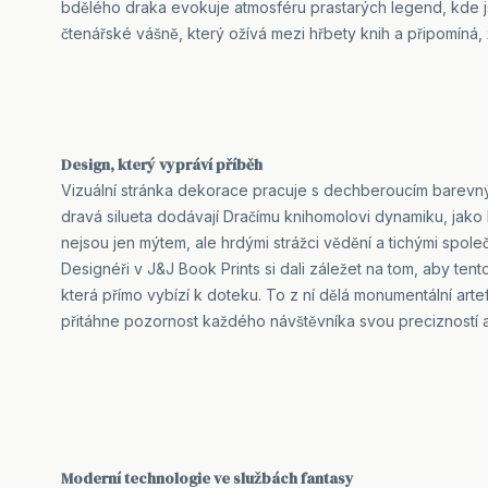
bdělého draka evokuje atmosféru prastarých legend, kde j
čtenářské vášně, který ožívá mezi hřbety knih a připomíná
Design, který vypráví příběh
Vizuální stránka dekorace pracuje s dechberoucím barevným
dravá silueta dodávají Dračímu knihomolovi dynamiku, jako b
nejsou jen mýtem, ale hrdými strážci vědění a tichými společ
Designéři v J&J Book Prints si dali záležet na tom, aby tent
která přímo vybízí k doteku. To z ní dělá monumentální ar
přitáhne pozornost každého návštěvníka svou precizností a
Moderní technologie ve službách fantasy