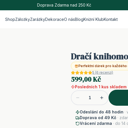
Doprava Zdarma nad 250 Kč
Shop
Záložky
Zarážky
Dekorace
O nás
Blog
Knižní Klub
Kontakt
Dračí knihomo
Perfektní dárek pro každého
5
(
6
recenzí)
599,00 Kč
Posledních
1
kus
skladem
1
Odeslání do 48 hodin
· 
Doprava od 49 Kč
· zda
Vrácení zdarma
· do 14 