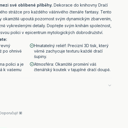
mezi své oblíbené příběhy.
Dekorace do knihovny Dračí
ého strážce pro každého vášnivého čtenáře fantasy. Tento
rky okamžitě upoutá pozornost svým dynamickým zbarvením,
ně vykreslenými detaily. Dopřejte svým knihám společnost,
e svou polici v epicentrum mytologických dobrodružství.
ete:
arevný
Hmatatelný reliéf: Precizní 3D tisk, který
ž po ohnivě
věrně zachycuje texturu každé dračí
šupiny.
na polici a je
Atmosféra: Okamžitě promění váš
ná k vašemu
čtenářský koutek v tajuplné dračí doupě.
Doporučuji! 💟