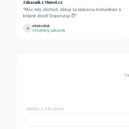
Zákazník z Vinted.cz
“
Moc milý obchod, děkuji za laskavou komunikaci a
krásné zboží! Doporučuji 😇
”
eliskodlak
e
Ověřený zákazník
Va
JMÉNO A PŘÍJMENÍ