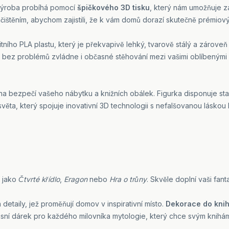
. Výroba probíhá pomocí
špičkového 3D tisku
, který nám umožňuje za
začištěním, abychom zajistili, že k vám domů dorazí skutečně prémiov
ního PLA plastu, který je překvapivě lehký, tvarově stálý a zárove
 bez problémů zvládne i občasné stěhování mezi vašimi oblíbenými 
 na bezpečí vašeho nábytku a knižních obálek. Figurka disponuje sta
světa, který spojuje inovativní 3D technologii s nefalšovanou lásko
í jako
Čtvrté křídlo
,
Eragon
nebo
Hra o trůny
. Skvěle doplní vaši fant
a detaily, jež proměňují domov v inspirativní místo.
Dekorace do knih
xusní dárek pro každého milovníka mytologie, který chce svým knih