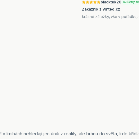
blacktek20
ověřený n
Zákazník z Vinted.cz
krásné záložky, vše v pořádku,
ří v knihách nehledají jen únik z reality, ale bránu do světa, kde kříd