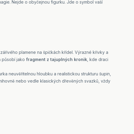
agie. Nejde o obyčejnou figurku. Jde o symbol vaší
zářivého plamene na špičkách křídel. Výrazné křivky a
gn působí jako
fragment z tajuplných kronik
, kde draci
urka neuvěřitelnou hloubku a realistickou strukturu šupin,
í knihovně nebo vedle klasických dřevěných svazků, vždy