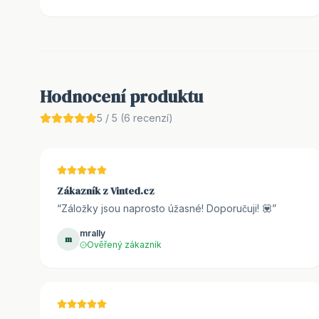
Hodnocení produktu
5
/ 5 (
6
recenzí)
Zákazník z Vinted.cz
“
Záložky jsou naprosto úžasné! Doporučuji! 💟
”
mrally
m
Ověřený zákazník