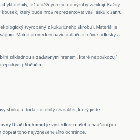
chytit detaily, jež u běžných metod výroby zanikají. Každý
ý kousek, který bude hrdě reprezentovat vaši lásku k žánru.
ň ekologický (vyrobený z kukuřičného škrobu). Materiál je
ságami. Matné provedení navíc potlačuje rušivé odlesky a
bilní základnou a začištěnými hranami, které nepoškozují
u k epickým příběhům.
asy sbírku a dodá jí osobitý charakter, který jinde
ovny Dračí knihomol
je výsledkem našeho nadšení pro
ám dopřát toho nejvznešenějšího ochránce.