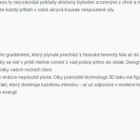
sou ty nejvzácnější poklady střeženy bytostmi zrozenými z ohně a m
, že každý příběh v sobě ukrývá kousek nespoutané síly.
 gradientem, který plynule přechází z hluboké temnoty těla až do 
y se měl v příští vteřině vznést z vaší police přímo do oblak. Desi
níky vašich nočních čtení.
o strážce nepůsobil ploše. Díky pokročilé technologii 3D tisku má fig
tefakt, který dominuje každému interiéru – ať už odpočívá v modern
 energií.