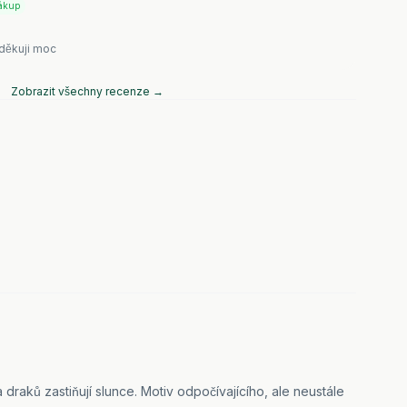
ákup
 děkuji moc
Zobrazit všechny recenze →
la draků zastiňují slunce. Motiv odpočívajícího, ale neustále