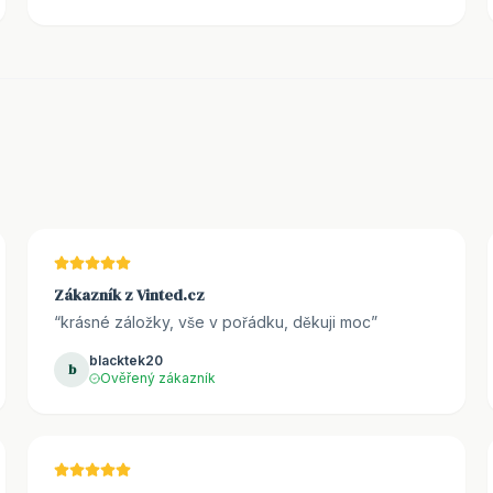
Zákazník z Vinted.cz
“
krásné záložky, vše v pořádku, děkuji moc
”
blacktek20
b
Ověřený zákazník