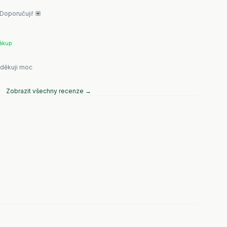
Doporučuji! 💟
nákup
 děkuji moc
Zobrazit všechny recenze →