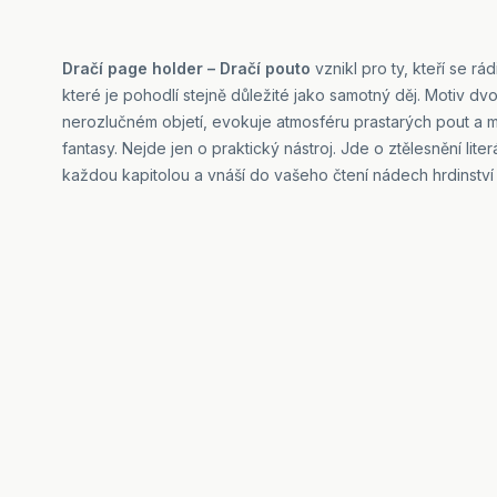
Dračí page holder – Dračí pouto
vznikl pro ty, kteří se rá
které je pohodlí stejně důležité jako samotný děj. Motiv dvo
nerozlučném objetí, evokuje atmosféru prastarých pout a m
fantasy. Nejde jen o praktický nástroj. Jde o ztělesnění lite
každou kapitolou a vnáší do vašeho čtení nádech hrdinství a 