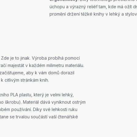
úchopu a výrazný reliéf tam, kde má ožít dr
promění držení těžké knihy v lehký a stylov
Zde je to jinak. Výroba probíhá pomocí
čí majestát v každém milimetru materiálu.
 začišťujeme, aby k vám domů dorazil
k citlivým stránkám knih.
ího PLA plastu, který je velmi lehký,
o škrobu). Materiál dává vyniknout ostrým
bém používání. Díky své lehkosti ruku
tane se trvalou součástí vaší čtenářské