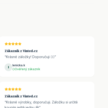
Zákazník z Vinted.cz
“
Krásné záložky! Doporučuji 👌🏼
”
lenicka.k
l
Ověřený zákazník
Zákazník z Vinted.cz
“
Krásné výrobky, doporučuji. Záložku si určitě
koupím ještě jednu 😁
”