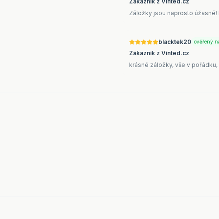
Zákazník z Vinted.cz
Záložky jsou naprosto úžasné! 
blacktek20
ověřený 
Zákazník z Vinted.cz
krásné záložky, vše v pořádku,