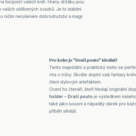
 na bezpečí vašich knih. Hrany držáku jsou
vašich oblíbených svazků. Je to stabilní
po ničím nerušeném dobrodružství a magii
Pro koho je "Dračí pouto" ideální?
Tento majestátní a praktický motiv se perf
Hra o trůny
. Skvěle doplní vaši fantasy kn
čtení stylovým artefaktem.
Ocení ho čtenáři, kteří hledají originální do
holder – Dračí pouto
je výsledkem našeho 
také jako luxusní a nápaditý dárek pro kaž
příběh silnější.