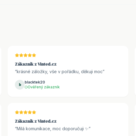
Zákazník z Vinted.cz
“
krásné záložky, vše v pořádku, děkuji moc
”
blacktek20
b
Ověřený zákazník
Zákazník z Vinted.cz
“
Milá komunikace, moc doporučuji ✨
”