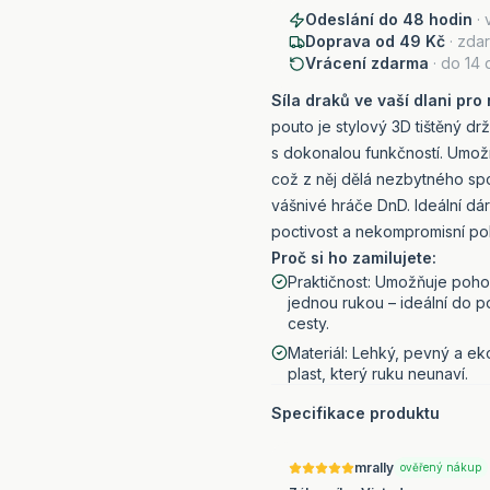
Odeslání do 48 hodin
· 
Doprava od 49 Kč
· zda
Vrácení zdarma
· do 14 
Síla draků ve vaší dlani pro
pouto je stylový 3D tištěný dr
s dokonalou funkčností. Umož
což z něj dělá nezbytného spo
vášnivé hráče DnD. Ideální dár
poctivost a nekompromisní poh
Proč si ho zamilujete:
Praktičnost: Umožňuje poho
jednou rukou – ideální do po
cesty.
Materiál: Lehký, pevný a ek
plast, který ruku neunaví.
Specifikace produktu
mrally
ověřený nákup