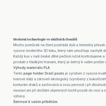
Moderní technologie ve službách čtenářů
Mnoho pomůcek na čtení postrádá duši a řemeslný přesah. 
vysoce moderního 3D tisku, který nám umožňuje zachytit dra
Každý kus v naší české dílně pečlivě ručně kontrolujeme a
produkt s hladkými hranami, který je šetrný k vašim prstům i 
Výhody materiálu PLA
Tento
page holder Dračí pouto
je vyroben z vysoce kvalitn
tvarově stálý a zároveň ekologický (vyrobený z kukuřičnéh
konturám draků a zachovává si svou pevnost i při dlouhodo
neunaví ani při dočítání objemných bichlí pozdě do noci a s
výbavy.
Šetrnost k vašim příběhům