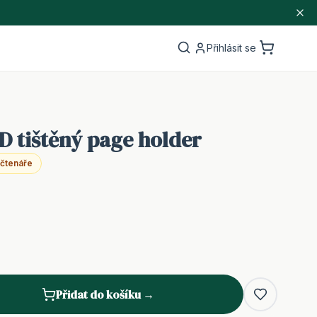
Přihlásit se
3D tištěný page holder
 čtenáře
Přidat do košíku →