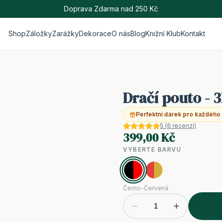
Doprava Zdarma nad 250 Kč
Shop
Záložky
Zarážky
Dekorace
O nás
Blog
Knižní Klub
Kontakt
Dračí pouto - 
Perfektní dárek pro každého
5
(
6
recenzí)
399,00 Kč
VYBERTE BARVU
Černo-Červená
1