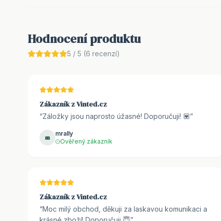
Hodnocení produktu
5
/ 5 (
6
recenzí)
Zákazník z Vinted.cz
“
Záložky jsou naprosto úžasné! Doporučuji! 💟
”
mrally
m
Ověřený zákazník
Zákazník z Vinted.cz
“
Moc milý obchod, děkuji za laskavou komunikaci a
krásné zboží! Doporučuji 😇
”