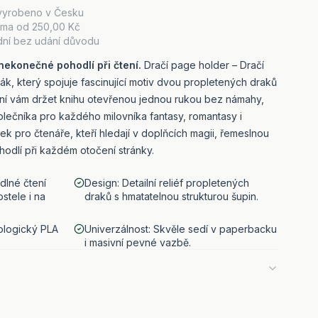
vyrobeno v Česku
rma od
250,00 Kč
dní bez udání důvodu
 nekonečné pohodlí při čtení.
Dračí page holder – Dračí
žák, který spojuje fascinující motiv dvou propletených draků
ní vám držet knihu otevřenou jednou rukou bez námahy,
lečníka pro každého milovníka fantasy, romantasy i
ek pro čtenáře, kteří hledají v doplňcích magii, řemeslnou
odlí při každém otočení stránky.
dlné čtení
Design: Detailní reliéf propletených
stele i na
draků s hmatatelnou strukturou šupin.
ologický PLA
Univerzálnost: Skvěle sedí v paperbacku
i masivní pevné vazbě.