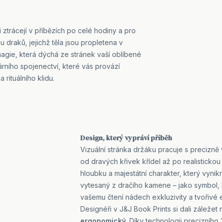
di ztrácejí v příbězích po celé hodiny a pro
u draků, jejichž těla jsou propletena v
agie, která dýchá ze stránek vaší oblíbené
rárního spojenectví, které vás provází
rituálního klidu.
Design, který vypráví příběh
Vizuální stránka držáku pracuje s precizně 
od dravých křivek křídel až po realisticko
hloubku a majestátní charakter, který vynik
vytesaný z dračího kamene – jako symbol, 
vašemu čtení nádech exkluzivity a tvořivé 
Designéři v J&J Book Prints si dali záležet
ergonomický
. Díky technologii precizníh