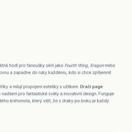
ektně hodí pro fanoušky sérií jako
Fourth Wing
,
Eragon
nebo
ihovnu a zapadne do ruky každému, kdo si chce zpříjemnit
plňky a milují propojení estetiky s užitkem.
Dračí page
nadšení pro fantastické světy a inovativní design. Funguje
dého knihomola, který věří, že s draky po boku je každý