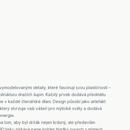
vymodelovanými detaily, které fascinují svou plastičností –
u strukturu dračích šupin. Každý prvek dodává předmětu
ne v každé čtenářské dlani. Design působí jako artefakt
který stvrzuje vaši vášeň pro mýtické světy a dodává
energie.
 na tom, aby byl držák nejen krásný, ale především
o 3D tisku získává page holder hladký povrch v místech