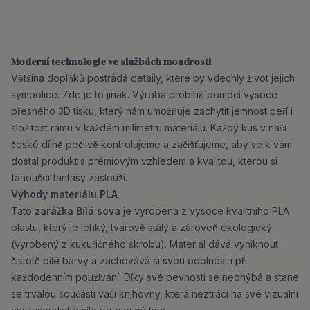
Moderní technologie ve službách moudrosti
Většina doplňků postrádá detaily, které by vdechly život jejich
symbolice. Zde je to jinak. Výroba probíhá pomocí vysoce
přesného 3D tisku, který nám umožňuje zachytit jemnost peří i
složitost rámu v každém milimetru materiálu. Každý kus v naší
české dílně pečlivě kontrolujeme a začišťujeme, aby se k vám
dostal produkt s prémiovým vzhledem a kvalitou, kterou si
fanoušci fantasy zaslouží.
Výhody materiálu PLA
Tato
zarážka Bílá sova
je vyrobena z vysoce kvalitního PLA
plastu, který je lehký, tvarově stálý a zároveň ekologický
(vyrobený z kukuřičného škrobu). Materiál dává vyniknout
čistotě bílé barvy a zachovává si svou odolnost i při
každodenním používání. Díky své pevnosti se neohýbá a stane
se trvalou součástí vaší knihovny, která neztrácí na své vizuální