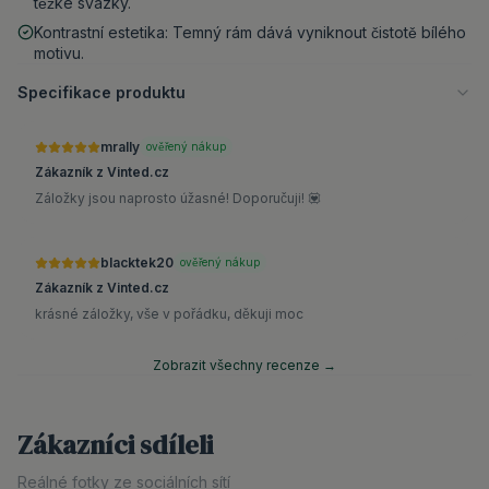
těžké svazky.
Kontrastní estetika: Temný rám dává vyniknout čistotě bílého
motivu.
Specifikace produktu
mrally
ověřený nákup
Zákazník z Vinted.cz
Záložky jsou naprosto úžasné! Doporučuji! 💟
blacktek20
ověřený nákup
Zákazník z Vinted.cz
krásné záložky, vše v pořádku, děkuji moc
Zobrazit všechny recenze →
Zákazníci sdíleli
Reálné fotky ze sociálních sítí