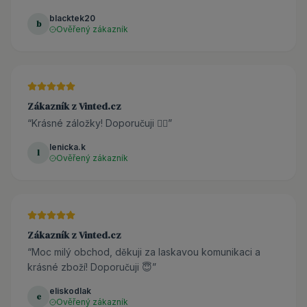
blacktek20
b
Ověřený zákazník
Zákazník z Vinted.cz
“
Krásné záložky! Doporučuji 👌🏼
”
lenicka.k
l
Ověřený zákazník
Zákazník z Vinted.cz
“
Moc milý obchod, děkuji za laskavou komunikaci a
krásné zboží! Doporučuji 😇
”
eliskodlak
e
Ověřený zákazník