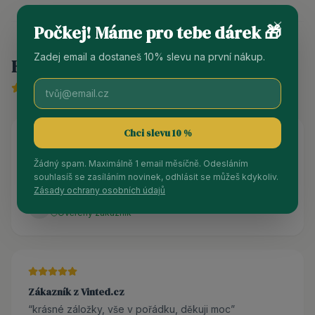
Počkej! Máme pro tebe dárek 🎁
Zadej email a dostaneš 10% slevu na první nákup.
Hodnocení produktu
5
/ 5 (
6
recenzí)
Chci slevu 10 %
Zákazník z Vinted.cz
Žádný spam. Maximálně 1 email měsíčně. Odesláním
“
Záložky jsou naprosto úžasné! Doporučuji! 💟
”
souhlasíš se zasíláním novinek, odhlásit se můžeš kdykoliv.
Zásady ochrany osobních údajů
mrally
m
Ověřený zákazník
Zákazník z Vinted.cz
“
krásné záložky, vše v pořádku, děkuji moc
”