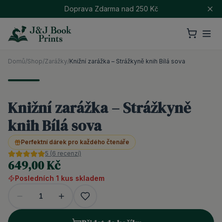
Doprava Zdarma nad 250 Kč
Domů
/
Shop
/
Zarážky
/
Knižní zarážka – Strážkyně knih Bílá sova
Knižní zarážka – Strážkyně
knih Bílá sova
Perfektní dárek pro každého čtenáře
5
(
6
recenzí)
649,00 Kč
Posledních
1
kus
skladem
1