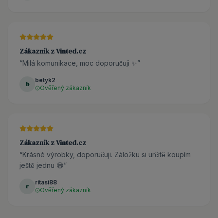
Zákazník z Vinted.cz
“
Milá komunikace, moc doporučuji ✨
”
betyk2
b
Ověřený zákazník
Zákazník z Vinted.cz
“
Krásné výrobky, doporučuji. Záložku si určitě koupím
ještě jednu 😁
”
ritasi88
r
Ověřený zákazník