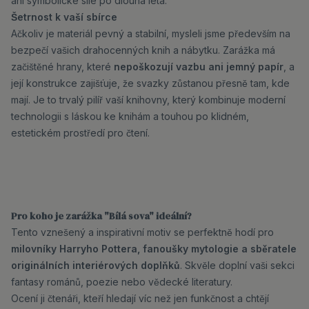
ani symbolické síle po dlouhá léta.
Šetrnost k vaší sbírce
Ačkoliv je materiál pevný a stabilní, mysleli jsme především na
bezpečí vašich drahocenných knih a nábytku. Zarážka má
začištěné hrany, které
nepoškozují vazbu ani jemný papír
, a
její konstrukce zajišťuje, že svazky zůstanou přesně tam, kde
mají. Je to trvalý pilíř vaší knihovny, který kombinuje moderní
technologii s láskou ke knihám a touhou po klidném,
estetickém prostředí pro čtení.
Pro koho je zarážka "Bílá sova" ideální?
Tento vznešený a inspirativní motiv se perfektně hodí pro
milovníky Harryho Pottera, fanoušky mytologie a sběratele
originálních interiérových doplňků
. Skvěle doplní vaši sekci
fantasy románů, poezie nebo vědecké literatury.
Ocení ji čtenáři, kteří hledají víc než jen funkčnost a chtějí