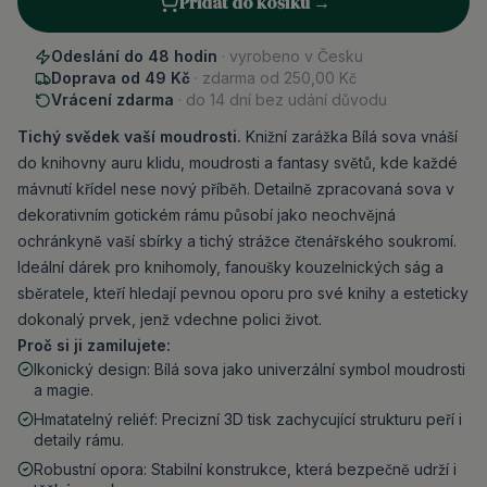
Přidat do košíku →
Odeslání do 48 hodin
· vyrobeno v Česku
Doprava od 49 Kč
· zdarma od
250,00 Kč
Vrácení zdarma
· do 14 dní bez udání důvodu
Tichý svědek vaší moudrosti.
Knižní zarážka Bílá sova vnáší
do knihovny auru klidu, moudrosti a fantasy světů, kde každé
mávnutí křídel nese nový příběh. Detailně zpracovaná sova v
dekorativním gotickém rámu působí jako neochvějná
ochránkyně vaší sbírky a tichý strážce čtenářského soukromí.
Ideální dárek pro knihomoly, fanoušky kouzelnických ság a
sběratele, kteří hledají pevnou oporu pro své knihy a esteticky
dokonalý prvek, jenž vdechne polici život.
Proč si ji zamilujete:
Ikonický design: Bílá sova jako univerzální symbol moudrosti
a magie.
Hmatatelný reliéf: Precizní 3D tisk zachycující strukturu peří i
detaily rámu.
Robustní opora: Stabilní konstrukce, která bezpečně udrží i