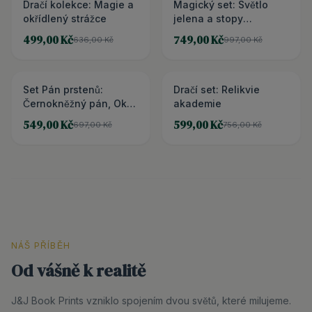
Dračí kolekce: Magie a
SLEVA 22 %
Magický set: Světlo
SLEVA 25 %
okřídlený strážce
jelena a stopy
minulosti
499,00 Kč
749,00 Kč
636,00 Kč
997,00 Kč
Set Pán prstenů:
SLEVA 21 %
Dračí set: Relikvie
3 + PAGEHOLDER ZDARMA
Černokněžný pán, Oko
akademie
Saurona a podtácky
549,00 Kč
599,00 Kč
697,00 Kč
756,00 Kč
NÁŠ PŘÍBĚH
Od vášně k realitě
J&J Book Prints vzniklo spojením dvou světů, které milujeme.