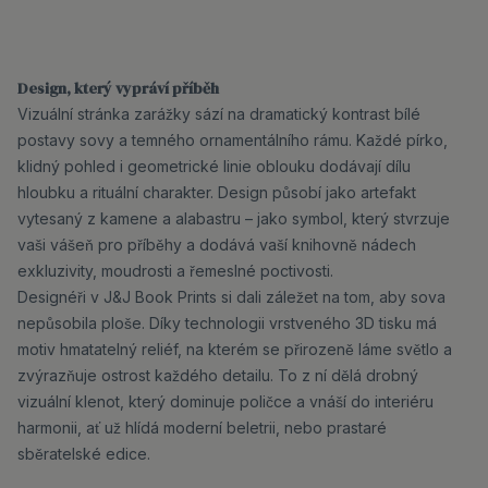
Design, který vypráví příběh
Vizuální stránka zarážky sází na dramatický kontrast bílé
postavy sovy a temného ornamentálního rámu. Každé pírko,
klidný pohled i geometrické linie oblouku dodávají dílu
hloubku a rituální charakter. Design působí jako artefakt
vytesaný z kamene a alabastru – jako symbol, který stvrzuje
vaši vášeň pro příběhy a dodává vaší knihovně nádech
exkluzivity, moudrosti a řemeslné poctivosti.
Designéři v J&J Book Prints si dali záležet na tom, aby sova
nepůsobila ploše. Díky technologii vrstveného 3D tisku má
motiv hmatatelný reliéf, na kterém se přirozeně láme světlo a
zvýrazňuje ostrost každého detailu. To z ní dělá drobný
vizuální klenot, který dominuje poličce a vnáší do interiéru
harmonii, ať už hlídá moderní beletrii, nebo prastaré
sběratelské edice.