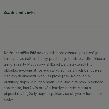
@zavisla_knihomolka
Knižní zarážka Bílá sova
vznikla pro čtenáře, pro které je
knihovna víc než jen úložný prostor – je to místo vědění, klidu a
úniku z reality. Motiv sovy, shlížející z architektonického
oblouku, evokuje atmosféru starých univerzitních knihoven a
magických akademií, kde čas plyne jinak. Nejde jen o
praktický doplněk k uspořádání knih. Jde o ztělesnění tichého
společníka, který vás provází každým nočním čtením a
připomíná vám, že ty největší poklady se skrývají v tichu mezi
řádky.