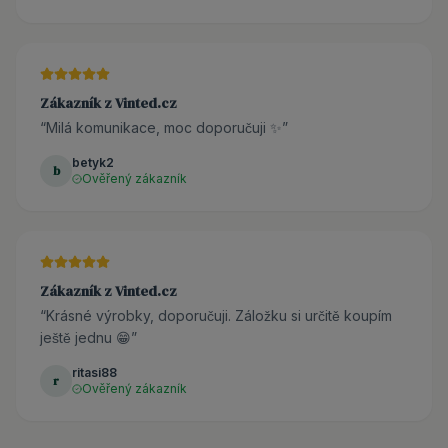
Zákazník z Vinted.cz
“
Milá komunikace, moc doporučuji ✨
”
betyk2
b
Ověřený zákazník
Zákazník z Vinted.cz
“
Krásné výrobky, doporučuji. Záložku si určitě koupím
ještě jednu 😁
”
ritasi88
r
Ověřený zákazník