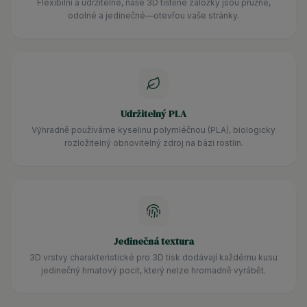
Flexibilní a udržitelné, naše 3D tištěné záložky jsou pružné,
odolné a jedinečné—otevřou vaše stránky.
Udržitelný PLA
Výhradně používáme kyselinu polymléčnou (PLA), biologicky
rozložitelný obnovitelný zdroj na bázi rostlin.
Jedinečná textura
3D vrstvy charakteristické pro 3D tisk dodávají každému kusu
jedinečný hmatový pocit, který nelze hromadně vyrábět.