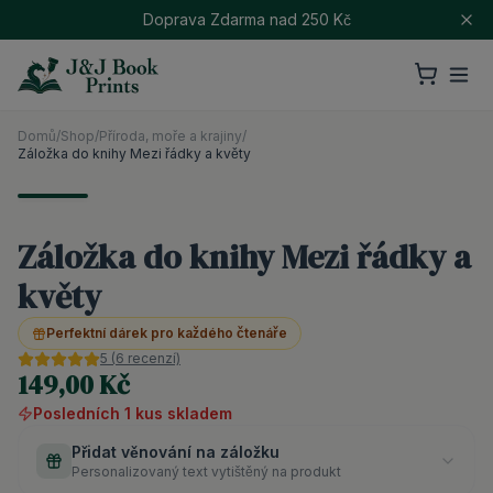
Doprava Zdarma nad 250 Kč
Domů
/
Shop
/
Příroda, moře a krajiny
/
Záložka do knihy Mezi řádky a květy
Záložka do knihy Mezi řádky a
květy
Perfektní dárek pro každého čtenáře
5
(
6
recenzí)
149,00 Kč
Posledních
1
kus
skladem
Přidat věnování na záložku
Personalizovaný text vytištěný na produkt