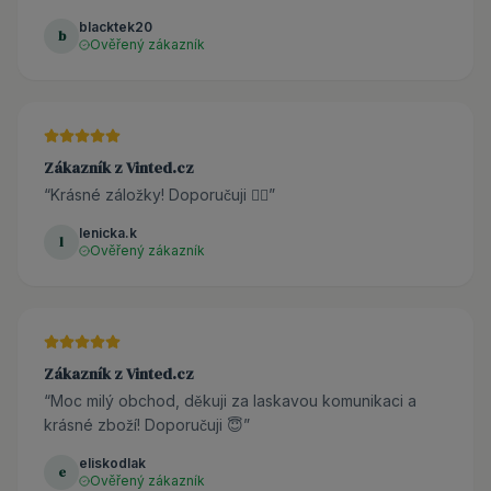
blacktek20
b
Ověřený zákazník
Zákazník z Vinted.cz
“
Krásné záložky! Doporučuji 👌🏼
”
lenicka.k
l
Ověřený zákazník
Zákazník z Vinted.cz
“
Moc milý obchod, děkuji za laskavou komunikaci a
krásné zboží! Doporučuji 😇
”
eliskodlak
e
Ověřený zákazník