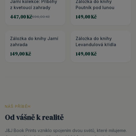
Jarní kolekce: Příběhy
3+1 ZDARMA
Záložka do knihy
z kvetoucí zahrady
Poutník pod lunou
447,00 Kč
149,00 Kč
596,00 Kč
Záložka do knihy Jarní
Záložka do knihy
zahrada
Levandulová křídla
149,00 Kč
149,00 Kč
NÁŠ PŘÍBĚH
Od vášně k realitě
J&J Book Prints vzniklo spojením dvou světů, které milujeme.