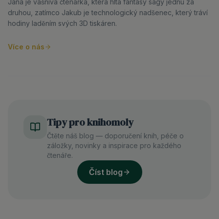
Jana je vášnivá čtenářka, která hltá fantasy ságy jednu za
druhou, zatímco Jakub je technologický nadšenec, který tráví
hodiny laděním svých 3D tiskáren.
Více o nás
Tipy pro knihomoly
Čtěte náš blog — doporučení knih, péče o
záložky, novinky a inspirace pro každého
čtenáře.
Číst blog