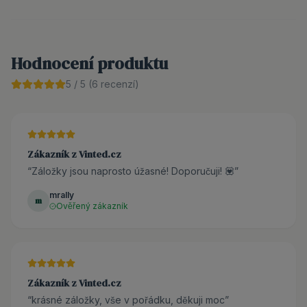
Hodnocení produktu
5
/ 5 (
6
recenzí)
Zákazník z Vinted.cz
“
Záložky jsou naprosto úžasné! Doporučuji! 💟
”
mrally
m
Ověřený zákazník
Zákazník z Vinted.cz
“
krásné záložky, vše v pořádku, děkuji moc
”