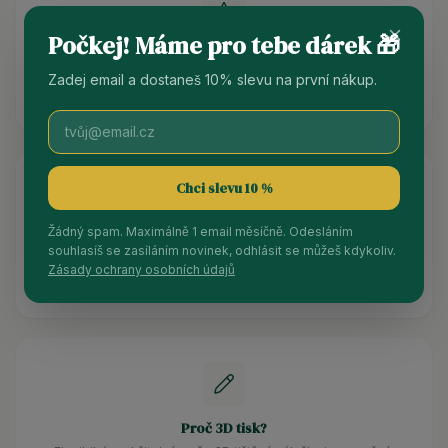
Počkej! Máme pro tebe dárek 🎁
Špičková kvalita
Zadej email a dostaneš 10% slevu na první nákup.
Používáme nejlepší dostupné materiály a každý tisk prochází
pečlivou kontrolou a ručním začištěním.
Chci slevu 10 %
Žádný spam. Maximálně 1 email měsíčně. Odesláním
Komunita
souhlasíš se zasíláním novinek, odhlásit se můžeš kdykoliv.
Nejsme jen e-shop. Jsme čtenáři pro čtenáře. Nasloucháme
Zásady ochrany osobních údajů
vašim nápadům a plníme vaše přání.
Proč 3D tisk?