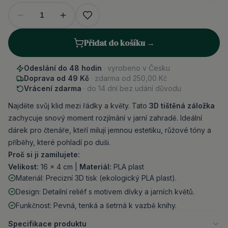
1
Přidat do košíku →
Odeslání do 48 hodin
· vyrobeno v Česku
Doprava od 49 Kč
· zdarma od
250,00 Kč
Vrácení zdarma
· do 14 dní bez udání důvodu
Najděte svůj klid mezi řádky a květy. Tato
3D tištěná záložka
zachycuje snový moment rozjímání v jarní zahradě. Ideální
dárek pro čtenáře, kteří milují jemnou estetiku, růžové tóny a
příběhy, které pohladí po duši.
Proč si ji zamilujete:
Velikost:
16 × 4 cm |
Materiál:
PLA plast
Materiál: Precizní 3D tisk (ekologický PLA plast).
Design: Detailní reliéf s motivem dívky a jarních květů.
Funkčnost: Pevná, tenká a šetrná k vazbě knihy.
Specifikace produktu