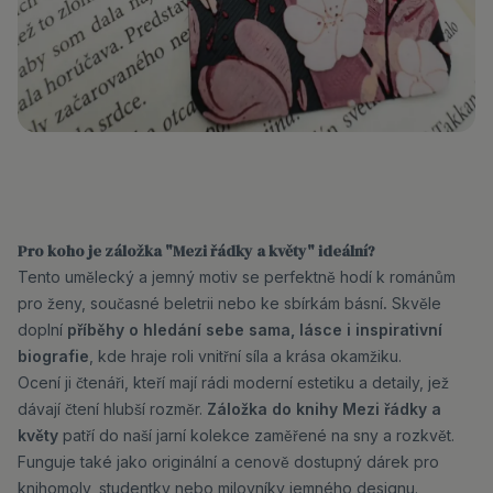
Pro koho je záložka "Mezi řádky a květy" ideální?
Tento umělecký a jemný motiv se perfektně hodí k románům
pro ženy, současné beletrii nebo ke sbírkám básní
.
Skvěle
doplní
příběhy o hledání sebe sama, lásce i inspirativní
biografie
, kde hraje roli vnitřní síla a krása okamžiku.
Ocení ji čtenáři, kteří mají rádi moderní estetiku a detaily, jež
dávají čtení hlubší rozměr.
Záložka do knihy Mezi řádky a
květy
patří do naší jarní kolekce zaměřené na sny a rozkvět.
Funguje také jako originální a cenově dostupný dárek pro
knihomoly, studentky nebo milovníky jemného designu.