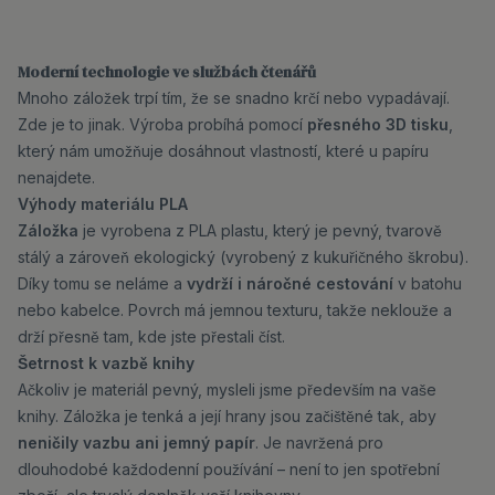
Moderní technologie ve službách čtenářů
Mnoho záložek trpí tím, že se snadno krčí nebo vypadávají.
Zde je to jinak. Výroba probíhá pomocí
přesného 3D tisku
,
který nám umožňuje dosáhnout vlastností, které u papíru
nenajdete.
Výhody materiálu PLA
Záložka
je vyrobena z PLA plastu, který je pevný, tvarově
stálý a zároveň ekologický (vyrobený z kukuřičného škrobu).
Díky tomu se neláme a
vydrží i náročné cestování
v batohu
nebo kabelce. Povrch má jemnou texturu, takže neklouže a
drží přesně tam, kde jste přestali číst.
Šetrnost k vazbě knihy
Ačkoliv je materiál pevný, mysleli jsme především na vaše
knihy. Záložka je tenká a její hrany jsou začištěné tak, aby
neničily vazbu ani jemný papír
. Je navržená pro
dlouhodobé každodenní používání – není to jen spotřební