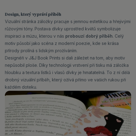
Design, který vypráví příběh
Vizuální stránka záložky pracuje s jemnou estetikou a hřejivými
růžovými tóny. Postava dívky uprostřed květů symbolizuje
inspiraci a múzu, kterou v nás
probouzí dobrý příběh
. Celý
motiv působí jako scéna z moderní poezie, kde se krása
přírody prolíná s lidským prožíváním.
Designéři v J&J Book Prints si dali záležet na tom, aby motiv
nepůsobil ploše. Díky technologii vrstvení při tisku má záložka
hloubku a textura lístků i vlasů dívky je hmatatelná. To z ní dělá
drobný vizuální příběh, který ožívá přímo ve vašich rukou při
každém doteku.