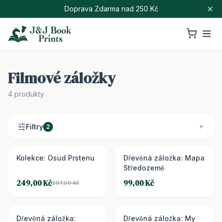
Doprava Zdarma nad 250 Kč
Filmové záložky
4
produkty
Filtry
2
▼
Kolekce: Osud Prstenu
SLEVA 16 %
Dřevěná záložka: Mapa
Středozemě
249,00 Kč
99,00 Kč
297,00 Kč
Dřevěná záložka:
Dřevěná záložka: My