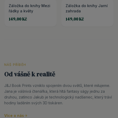
Záložka do knihy Mezi
Záložka do knihy Jarní
řádky a květy
zahrada
149,00 Kč
149,00 Kč
NÁŠ PŘÍBĚH
Od vášně k realitě
J&J Book Prints vzniklo spojením dvou světů, které milujeme.
Jana je vášnivá čtenářka, která hltá fantasy ságy jednu za
druhou, zatímco Jakub je technologický nadšenec, který tráví
hodiny laděním svých 3D tiskáren.
Více o nás