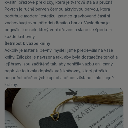
kvalitní březové překližky, která je tvarově stálá a pružná.
Povrch je ručně barven černou akrylovou barvou, která
podtrhuje moderní estetiku, zatímco gravírované části si
zachovávají svou přírodní dřevitou barvu. Výsledkem je
originální kousek, který voní dřevem a stane se šperkem
každé knihovny.
Šetrnost k vazbě knihy
Ačkoliv je materiál pevný, mysleli jsme především na vaše
knihy. Záložka je navržena tak, aby byla dostatečně tenká a
její hrany jsou začištěné tak, aby neničily vazbu ani jemný
papír. Je to trvalý doplněk vaší knihovny, který přečká
nespočet přečtených kapitol a přitom zůstane stále stejně
krásný.