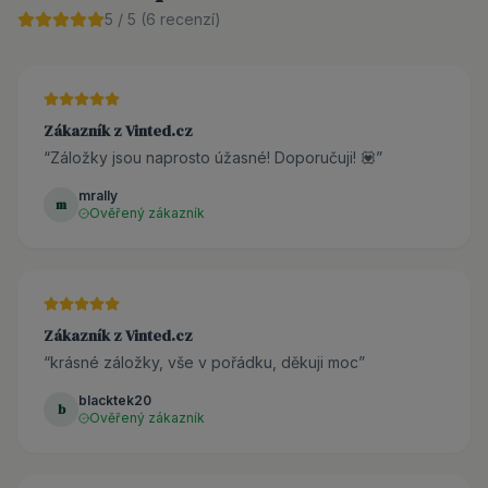
5
/ 5 (
6
recenzí)
Zákazník z Vinted.cz
“
Záložky jsou naprosto úžasné! Doporučuji! 💟
”
mrally
m
Ověřený zákazník
Zákazník z Vinted.cz
“
krásné záložky, vše v pořádku, děkuji moc
”
blacktek20
b
Ověřený zákazník