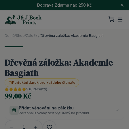
Doprava Zdarma nad 250 Kč
Domů
/
Shop
/
Záložky
/
Dřevěná záložka: Akademie Basgiath
Dřevěná záložka: Akademie
Basgiath
Perfektní dárek pro každého čtenáře
5
(
6
recenzí)
99,00 Kč
Přidat věnování na záložku
Personalizovaný text vytištěný na produkt
1