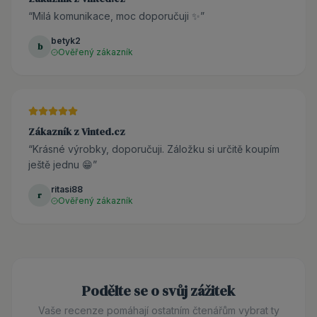
“
Milá komunikace, moc doporučuji ✨
”
betyk2
b
Ověřený zákazník
Zákazník z Vinted.cz
“
Krásné výrobky, doporučuji. Záložku si určitě koupím
ještě jednu 😁
”
ritasi88
r
Ověřený zákazník
Podělte se o svůj zážitek
Vaše recenze pomáhají ostatním čtenářům vybrat ty