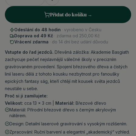
Přidat do košíku →
Odeslání do 48 hodin
· vyrobeno v Česku
Doprava od 49 Kč
· zdarma od
250,00 Kč
Vrácení zdarma
· do 14 dní bez udání důvodu
Vstupte do řad jezdců.
Dřevěná záložka: Akademie Basgiath
zachycuje pečeť nejslavnější válečné školy v precizním
gravírovaném provedení. Spojení březového dřeva a čistých
linií laseru dělá z tohoto kousku nezbytnost pro fanoušky
epických fantasy ság, kteří chtějí mít kousek světa jezdců
neustále u sebe.
Proč si ji zamilujete:
Velikost:
cca 13 × 3 cm |
Materiál:
Březové dřevo
Materiál: Přírodní březové dřevo s černým akrylovým
nátěrem.
Design: Detailní laserové gravírování s vysokým rozlišením.
Zpracování: Ruční barvení a elegantní „akademický“ vzhled.