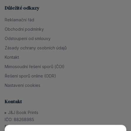
Důležité odkazy
Reklamační řád
Obchodní podmínky
Odstoupení od smlouvy
Zásady ochrany osobních údajů
Kontakt
Mimosoudní řešení sporů (ČOI)
Řešení sporů online (ODR)
Nastavení cookies
Kontakt
▸
J&J Book Prints
IČO:
88268985
Nejsme plátci DPH