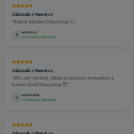
Zákazník z Vinted.cz
“
Krásné záložky! Doporučuji 👌🏼
”
lenicka.k
l
Ověřený zákazník
Zákazník z Vinted.cz
“
Moc milý obchod, děkuji za laskavou komunikaci a
krásné zboží! Doporučuji 😇
”
eliskodlak
e
Ověřený zákazník
Zákazník z Vinted.cz