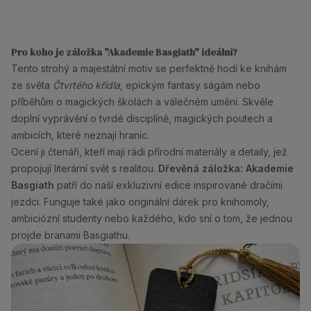
Pro koho je záložka "Akademie Basgiath" ideální?
Tento strohý a majestátní motiv se perfektně hodí ke knihám
ze světa
Čtvrtého křídla
, epickým fantasy ságám nebo
příběhům o magických školách a válečném umění. Skvěle
doplní vyprávění o tvrdé disciplíně, magických poutech a
ambicích, které neznají hranic.
Ocení ji čtenáři, kteří mají rádi přírodní materiály a detaily, jež
propojují literární svět s realitou.
Dřevěná záložka: Akademie
Basgiath
patří do naší exkluzivní edice inspirované dračími
jezdci. Funguje také jako originální dárek pro knihomoly,
ambiciózní studenty nebo každého, kdo sní o tom, že jednou
projde branami Basgiathu.