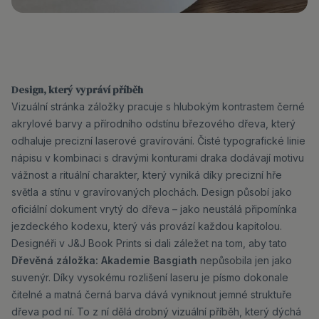
Design, který vypráví příběh
Vizuální stránka záložky pracuje s hlubokým kontrastem černé
akrylové barvy a přírodního odstínu březového dřeva, který
odhaluje precizní laserové gravírování. Čisté typografické linie
nápisu v kombinaci s dravými konturami draka dodávají motivu
vážnost a rituální charakter, který vyniká díky precizní hře
světla a stínu v gravírovaných plochách. Design působí jako
oficiální dokument vrytý do dřeva – jako neustálá připomínka
jezdeckého kodexu, který vás provází každou kapitolou.
Designéři v J&J Book Prints si dali záležet na tom, aby tato
Dřevěná záložka: Akademie Basgiath
nepůsobila jen jako
suvenýr. Díky vysokému rozlišení laseru je písmo dokonale
čitelné a matná černá barva dává vyniknout jemné struktuře
dřeva pod ní. To z ní dělá drobný vizuální příběh, který dýchá