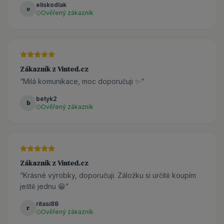
eliskodlak
e
Ověřený zákazník
Zákazník z Vinted.cz
“
Milá komunikace, moc doporučuji ✨
”
betyk2
b
Ověřený zákazník
Zákazník z Vinted.cz
“
Krásné výrobky, doporučuji. Záložku si určitě koupím
ještě jednu 😁
”
ritasi88
r
Ověřený zákazník