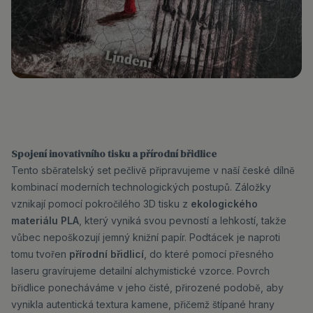
Spojení inovativního tisku a přírodní břidlice
Tento sběratelský set pečlivě připravujeme v naší české dílně
kombinací moderních technologických postupů. Záložky
vznikají pomocí pokročilého 3D tisku z
ekologického
materiálu PLA
, který vyniká svou pevností a lehkostí, takže
vůbec nepoškozují jemný knižní papír. Podtácek je naproti
tomu tvořen
přírodní břidlicí
, do které pomocí přesného
laseru gravírujeme detailní alchymistické vzorce. Povrch
břidlice ponecháváme v jeho čisté, přirozené podobě, aby
vynikla autentická textura kamene, přičemž štípané hrany