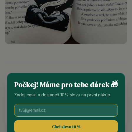
Počkej! Máme pro tebe dárek 🎁
Zadej email a dostaneš 10% slevu na první nákup.
Unikátní Design
Návrhy si navrhujeme a modelujeme sami. Nenajdete u nás
licencované kousky od zahraničních tvůrců.
Chci slevu 10 %