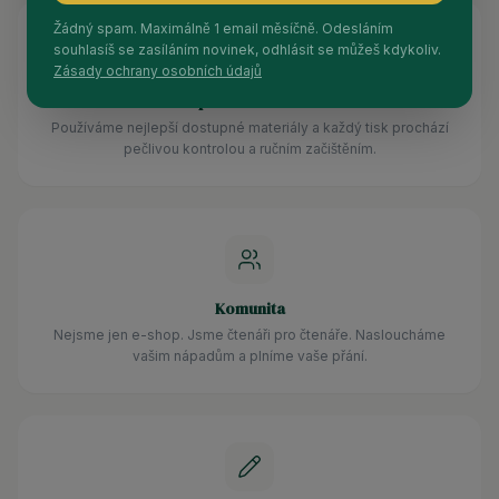
Žádný spam. Maximálně 1 email měsíčně. Odesláním
souhlasíš se zasíláním novinek, odhlásit se můžeš kdykoliv.
Zásady ochrany osobních údajů
Špičková kvalita
Používáme nejlepší dostupné materiály a každý tisk prochází
pečlivou kontrolou a ručním začištěním.
Komunita
Nejsme jen e-shop. Jsme čtenáři pro čtenáře. Nasloucháme
vašim nápadům a plníme vaše přání.