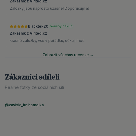
Zákazník z Vinted.cz
Záložky jsou naprosto úžasné! Doporučuji! 💟
blacktek20
ověřený nákup
Zákazník z Vinted.cz
krásné záložky, vše v pořádku, děkuji moc
Zobrazit všechny recenze →
Zákazníci sdíleli
Reálné fotky ze sociálních sítí
@zavisla_knihomolka