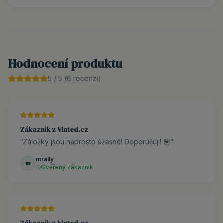
Hodnocení produktu
5
/ 5 (
6
recenzí)
Zákazník z Vinted.cz
“
Záložky jsou naprosto úžasné! Doporučuji! 💟
”
mrally
m
Ověřený zákazník
Zákazník z Vinted.cz