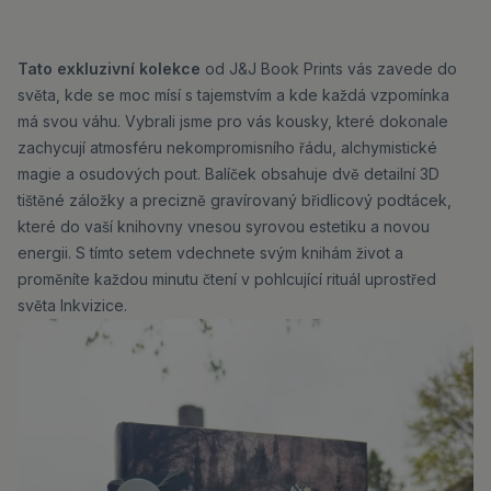
Tato exkluzivní kolekce
od J&J Book Prints vás zavede do
světa, kde se moc mísí s tajemstvím a kde každá vzpomínka
má svou váhu. Vybrali jsme pro vás kousky, které dokonale
zachycují atmosféru nekompromisního řádu, alchymistické
magie a osudových pout. Balíček obsahuje dvě detailní 3D
tištěné záložky a precizně gravírovaný břidlicový podtácek,
které do vaší knihovny vnesou syrovou estetiku a novou
energii. S tímto setem vdechnete svým knihám život a
proměníte každou minutu čtení v pohlcující rituál uprostřed
světa Inkvizice.