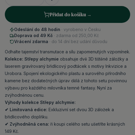
Přidat do košíku →
Odeslání do 48 hodin
· vyrobeno v Česku
Doprava od 49 Kč
· zdarma od
250,00 Kč
Vrácení zdarma
· do 14 dní bez udání důvodu
Odhalte tajemství transmutace a sílu zapomenutých vzpomínek.
Kolekce: Střepy alchymie
obsahuje dvě 3D tištěné záložky a
laserem gravírovaný břidlicový podtácek s motivy Inkvizice a
Urobora. Spojení ekologického plastu a surového přírodního
kamene bez dodatečných úprav dělá z tohoto setu povinnou
výbavu pro každého milovníka temné fantasy. Nyní za
zvýhodněnou cenu.
Výhody kolekce Střepy alchymie:
✔ Limitovaná edice:
Exkluzivní set dvou 3D záložek a
břidlicového doplňku.
✔ Zvýhodněná cena:
ři koupi celého setu ušetříte krásných
149 Kč.