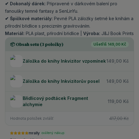
✔ Dokonalý dárek:
Připravené v dárkovém balení pro
fanoušky temné fantasy a SenLinYu.
✔ Špičkové materiály:
Pevné PLA záložky šetrné ke knihám a
přírodní břidlice s precizním gravírováním.
Materiál:
PLA plast, přírodní břidlice |
Výroba:
J&J Book Prints
📦 Obsah setu (
3
položky)
Ušetříš
149,00 Kč
Záložka do knihy Inkvizitor vzpomínek
149,00 Kč
Záložka do knihy Inkvizitorův posel
149,00 Kč
Břidlicový podtácek Fragment
119,00 Kč
alchymie
417,00 Kč
Hodnota položek zvlášť
mrally
ověřený nákup