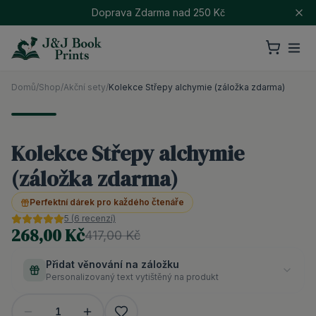
Doprava Zdarma nad 250 Kč
Domů
/
Shop
/
Akční sety
/
Kolekce Střepy alchymie (záložka zdarma)
Kolekce Střepy alchymie
(záložka zdarma)
Perfektní dárek pro každého čtenáře
5
(
6
recenzí)
268,00 Kč
417,00 Kč
Přidat věnování na záložku
Personalizovaný text vytištěný na produkt
1