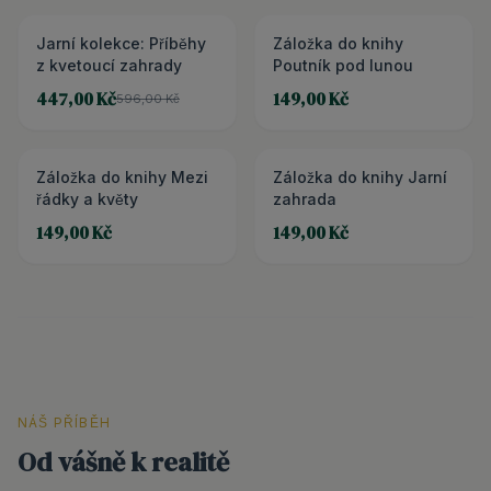
Jarní kolekce: Příběhy
3+1 ZDARMA
Záložka do knihy
z kvetoucí zahrady
Poutník pod lunou
447,00 Kč
149,00 Kč
596,00 Kč
Záložka do knihy Mezi
Záložka do knihy Jarní
řádky a květy
zahrada
149,00 Kč
149,00 Kč
NÁŠ PŘÍBĚH
Od vášně k realitě