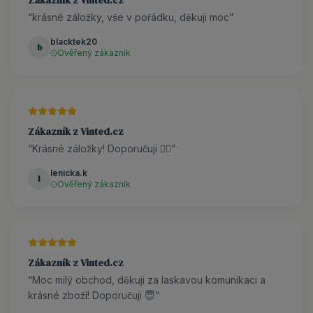
“
krásné záložky, vše v pořádku, děkuji moc
”
blacktek20
b
Ověřený zákazník
Zákazník z Vinted.cz
“
Krásné záložky! Doporučuji 👌🏼
”
lenicka.k
l
Ověřený zákazník
Zákazník z Vinted.cz
“
Moc milý obchod, děkuji za laskavou komunikaci a
krásné zboží! Doporučuji 😇
”