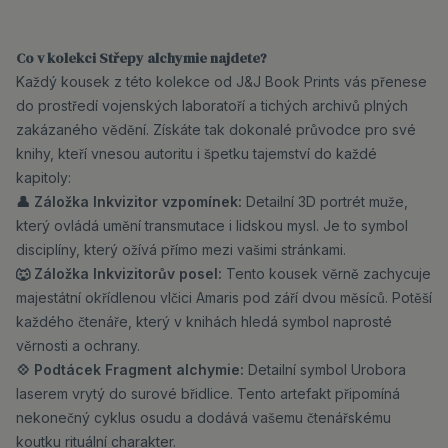
Co v kolekci Střepy alchymie najdete?
Každý kousek z této kolekce od J&J Book Prints vás přenese
do prostředí vojenských laboratoří a tichých archivů plných
zakázaného vědění. Získáte tak dokonalé průvodce pro své
knihy, kteří vnesou autoritu i špetku tajemství do každé
kapitoly:
👤 Záložka Inkvizitor vzpomínek:
Detailní 3D portrét muže,
který ovládá umění transmutace i lidskou mysl. Je to symbol
disciplíny, který ožívá přímo mezi vašimi stránkami.
🐺 Záložka Inkvizitorův posel:
Tento kousek věrně zachycuje
majestátní okřídlenou vlčici Amaris pod září dvou měsíců. Potěší
každého čtenáře, který v knihách hledá symbol naprosté
věrnosti a ochrany.
💠 Podtácek Fragment alchymie:
Detailní symbol Urobora
laserem vrytý do surové břidlice. Tento artefakt připomíná
nekonečný cyklus osudu a dodává vašemu čtenářskému
koutku rituální charakter.