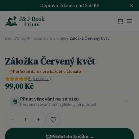
Doprava Zdarma nad 250 Kč
Domů
/
Shop
/
Příroda, moře a krajiny
/
Záložka Červený květ
Záložka Červený květ
Perfektní dárek pro každého čtenáře
5
(
6
recenzí)
99,00 Kč
Přidat věnování na záložku
Personalizovaný text vytištěný na produkt
1
Přidat do košíku →