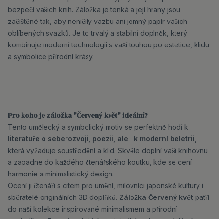
bezpečí vašich knih. Záložka je tenká a její hrany jsou
začištěné tak, aby neničily vazbu ani jemný papír vašich
oblíbených svazků. Je to trvalý a stabilní doplněk, který
kombinuje moderní technologii s vaší touhou po estetice, klidu
a symbolice přírodní krásy.
Pro koho je záložka "Červený květ" ideální?
Tento umělecký a symbolický motiv se perfektně hodí k
literatuře o seberozvoji, poezii, ale i k moderní beletrii
,
která vyžaduje soustředění a klid. Skvěle doplní vaši knihovnu
a zapadne do každého čtenářského koutku, kde se cení
harmonie a minimalistický design.
Ocení ji čtenáři s citem pro umění, milovníci japonské kultury i
sběratelé originálních 3D doplňků.
Záložka Červený květ
patří
do naší kolekce inspirované minimalismem a přírodní