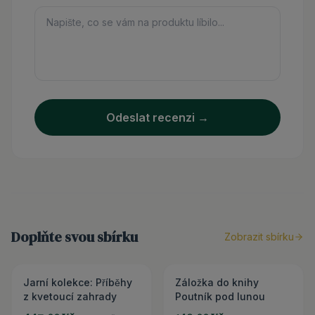
Odeslat recenzi →
Doplňte svou sbírku
Zobrazit sbírku
Jarní kolekce: Příběhy
3+1 ZDARMA
Záložka do knihy
z kvetoucí zahrady
Poutník pod lunou