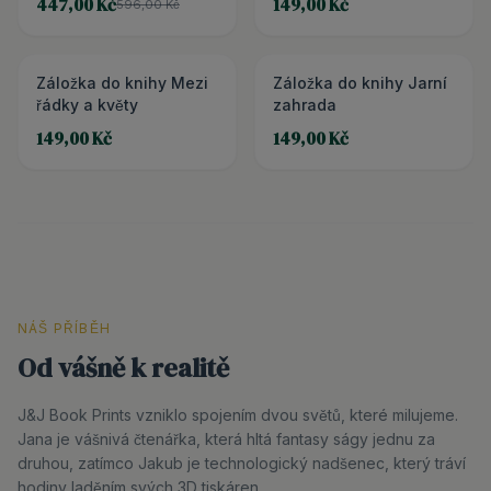
447,00 Kč
149,00 Kč
596,00 Kč
Záložka do knihy Mezi
Záložka do knihy Jarní
řádky a květy
zahrada
149,00 Kč
149,00 Kč
NÁŠ PŘÍBĚH
Od vášně k realitě
J&J Book Prints vzniklo spojením dvou světů, které milujeme.
Jana je vášnivá čtenářka, která hltá fantasy ságy jednu za
druhou, zatímco Jakub je technologický nadšenec, který tráví
hodiny laděním svých 3D tiskáren.