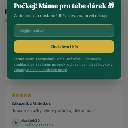
Počkej! Máme pro tebe dárek 🎁
Hodnocení produktu
Zadej email a dostaneš 10% slevu na první nákup.
5
/ 5 (
6
recenzí)
Chci slevu 10 %
Zákazník z Vinted.cz
“
Záložky jsou naprosto úžasné! Doporučuji! 💟
”
Žádný spam. Maximálně 1 email měsíčně. Odesláním
souhlasíš se zasíláním novinek, odhlásit se můžeš kdykoliv.
mrally
m
Zásady ochrany osobních údajů
Ověřený zákazník
Zákazník z Vinted.cz
“
krásné záložky, vše v pořádku, děkuji moc
”
blacktek20
b
Ověřený zákazník