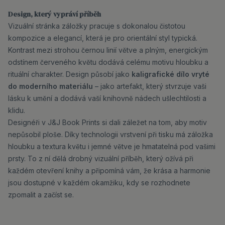
Design, který vypráví příběh
Vizuální stránka záložky pracuje s dokonalou čistotou
kompozice a elegancí, která je pro orientální styl typická.
Kontrast mezi strohou černou linií větve a plným, energickým
odstínem červeného květu dodává celému motivu hloubku a
rituální charakter. Design působí jako
kaligrafické dílo vryté
do moderního materiálu
– jako artefakt, který stvrzuje vaši
lásku k umění a dodává vaší knihovně nádech ušlechtilosti a
klidu.
Designéři v J&J Book Prints si dali záležet na tom, aby motiv
nepůsobil ploše. Díky technologii vrstvení při tisku má záložka
hloubku a textura květu i jemné větve je hmatatelná pod vašimi
prsty. To z ní dělá drobný vizuální příběh, který ožívá při
každém otevření knihy a připomíná vám, že krása a harmonie
jsou dostupné v každém okamžiku, kdy se rozhodnete
zpomalit a začíst se.