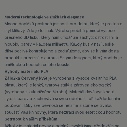
Moderní technologie ve službách elegance
Mnoho doplňků postrádá jemnocit pro detail, který je pro tento
styl klíčový. Zde je to jinak. Výroba probíhá pomocí vysoce
přesného 3D tisku, který nám umožňuje zachytit ostrost linií a
hloubku barev v každém milimetru. Každý kus v naší české
dílně pečlivě kontrolujeme a začišťujeme, aby se k vám dostal
produkt s precizní texturou a čistým designem, který podtrhuje
uměleckou hodnotu celého kousku.
Výhody materiálu PLA
Záložka Červený květ
je vyrobena z vysoce kvalitního PLA
plastu, který je lehký, tvarově stálý a zároveň ekologický
(vyrobený z kukuřičného škrobu). Materiál dává vyniknout
sytosti barev a zachovává si svou odolnost i při každodenním
používání. Díky své pevnosti se neláme a stane se trvalou
součástí vaší knihovny, která neztrácí svou estetickou hodnotu.
Šetrnost k vašim příběhům
Ačkoliv je materiál pevný a odolný, mysleli jsme především na