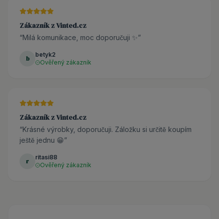
Zákazník z Vinted.cz
“
Milá komunikace, moc doporučuji ✨
”
betyk2
b
Ověřený zákazník
Zákazník z Vinted.cz
“
Krásné výrobky, doporučuji. Záložku si určitě koupím
ještě jednu 😁
”
ritasi88
r
Ověřený zákazník