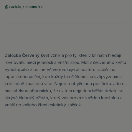
@zavisla_knihomolka
Záložka Červený květ
vznikla pro ty, kteří v knihách hledají
rovnováhu mezi jemností a vnitřní silou. Motiv červeného květu
vyrůstajícího z temné větve evokuje atmosféru tradičního
japonského umění, kde každý tah štětcem má svůj význam a
kde méně znamená více. Nejde o obyčejnou pomůcku. Jde o
hmatatelnou připomínku, že i v tom nejjednodušším detailu se
skrývá hluboký příběh, který vás provází každou kapitolou a
vnáší do vašeho čtení estetický zážitek.