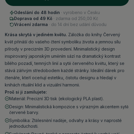
Odeslání do 48 hodin
· vyrobeno v Česku
Doprava od 49 Kč
· zdarma od
250,00 Kč
Vrácení zdarma
· do 14 dní bez udání důvodu
Krása skrytá v jediném květu.
Záložka do knihy Červený
květ přináší do vašeho čtení symboliku života a jemnou sílu
přírody v precizním 3D provedení. Minimalistický design
inspirovaný japonským uměním sází na dramatický kontrast
bílého pozadí, temných linií a sytě červeného květu, který se
stává zářivým středobodem každé stránky. Ideální dárek pro
čtenáře, kteří oceňují estetiku, čistotu designu a hledají v
knihách rituální klid a vizuální harmonii.
Proč si ji zamilujete:
Materiál: Precizní 3D tisk (ekologický PLA plast).
Design: Minimalistická kompozice s výrazným akcentem sytě
červené barvy.
Symbolika: Ztělesnění naděje, odvahy a krásy v naprosté
jednoduchosti.