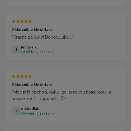
Zákazník z Vinted.cz
“
Krásné záložky! Doporučuji 👌🏼
”
lenicka.k
l
Ověřený zákazník
Zákazník z Vinted.cz
“
Moc milý obchod, děkuji za laskavou komunikaci a
krásné zboží! Doporučuji 😇
”
eliskodlak
e
Ověřený zákazník