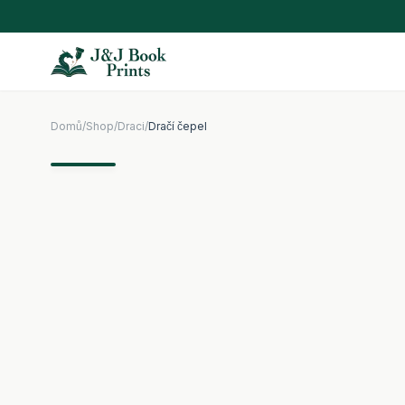
Domů
/
Shop
/
Draci
/
Dračí čepel