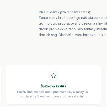
Ideální dárek pro čtenáře fantasy
Tento motiv hrdě doplňuje naši stálou kolek
technologii, propracovaný design a silný př
dárek pro vášnivé fanoušky fantasy literat
dračích ság. Obohaťte svou knihovnu o kous
Špičková kvalita
Používáme nejlepší dostupné materiály a každý tisk
prochází pečlivou kontrolou a ručním začištěním.