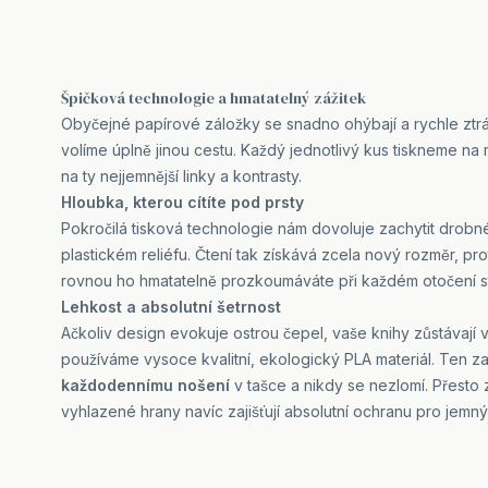
Špičková technologie a hmatatelný zážitek
Obyčejné papírové záložky se snadno ohýbají a rychle ztrá
volíme úplně jinou cestu. Každý jednotlivý kus tiskneme n
na ty nejjemnější linky a kontrasty.
Hloubka, kterou cítíte pod prsty
Pokročilá tisková technologie nám dovoluje zachytit drobné 
plastickém reliéfu. Čtení tak získává zcela nový rozměr, pr
rovnou ho hmatatelně prozkoumáváte při každém otočení s
Lehkost a absolutní šetrnost
Ačkoliv design evokuje ostrou čepel, vaše knihy zůstávají
používáme vysoce kvalitní, ekologický PLA materiál. Ten z
každodennímu nošení
v tašce a nikdy se nezlomí. Přesto 
vyhlazené hrany navíc zajišťují absolutní ochranu pro jemný