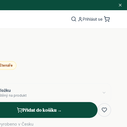
Přihlásit se
 čtenáře
áložku
štěný na produkt
Přidat do košíku →
vyrobeno v Česku