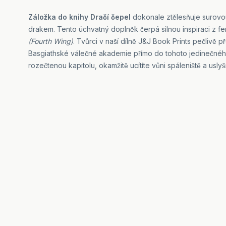
Záložka do knihy Dračí čepel
dokonale ztělesňuje surovo
drakem. Tento úchvatný doplněk čerpá silnou inspiraci z f
(Fourth Wing)
. Tvůrci v naší dílně J&J Book Prints pečlivě
Basgiathské válečné akademie přímo do tohoto jedinečného
rozečtenou kapitolu, okamžitě ucítíte vůni spáleniště a uslyš