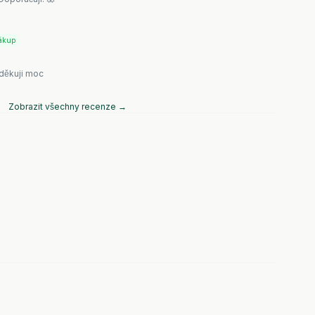
ákup
 děkuji moc
Zobrazit všechny recenze →