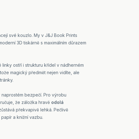
cejí své kouzlo. My v J&J Book Prints
a moderní 3D tiskárně s maximálním důrazem
linky ostří i strukturu křídel v nádherném
otože magický předmět nejen vidíte, ale
tránky.
 v naprostém bezpečí. Pro výrobu
aručuje, že záložka hravě
odolá
zůstává překvapivě lehká. Pečlivě
 papír a knižní vazbu.