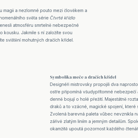
u magii a nezlomné pouto mezi člověkem a
enomenálního světa série
Čtvrté křídlo
 přenesli atmosféru smrtelně nebezpečné
 kousku. Jakmile s ní založíte svou
íte svištění mohutných dračích křídel.
Symbolika meče a dračích křídel
Designéři mistrovsky propojili dva naprost
ostře připomíná všudypřítomné nebezpečí 
denně bojují o holé přežití. Majestátně r
draků a to vzácné, magické spojení, které s
Zvolená barevná paleta vůbec nevznikla 
zářivě zlatým liniím a jemným detailům. Spole
okamžitě upoutá pozornost každého čtenář