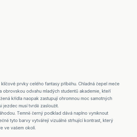
o klíčové prvky celého fantasy příběhu. Chladná čepel meče
a obrovskou odvahu mladých studentů akademie, kteří
oztažená křídla naopak zastupují ohromnou moc samotných
i jezdec musí tvrdě zasloužit.
náhodou. Temně černý podklad dává naplno vyniknout
čně tyto barvy vytvářejí vizuálně strhující kontrast, který
e ve vašem okolí.