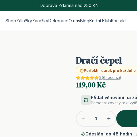
Doprava Zdarma nad 250 Kč
Shop
Záložky
Zarážky
Dekorace
O nás
Blog
Knižní Klub
Kontakt
Dračí čepel
Perfektní dárek pro každého
5
(
6
recenzí)
119,00 Kč
Přidat věnování na z
Personalizovaný text vyti
1
Odeslání do 48 hodin
· 