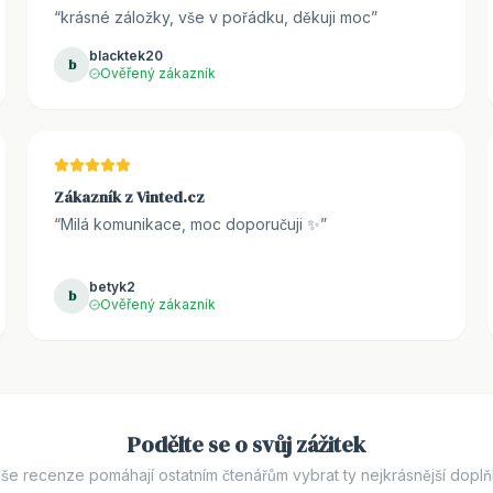
“
krásné záložky, vše v pořádku, děkuji moc
”
blacktek20
b
Ověřený zákazník
Zákazník z Vinted.cz
“
Milá komunikace, moc doporučuji ✨
”
betyk2
b
Ověřený zákazník
Podělte se o svůj zážitek
še recenze pomáhají ostatním čtenářům vybrat ty nejkrásnější doplň