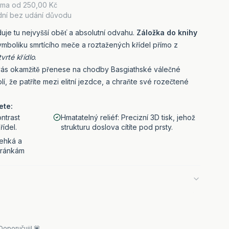
rma od
250,00 Kč
dní bez udání důvodu
uje tu nejvyšší oběť a absolutní odvahu.
Záložka do knihy
mboliku smrtícího meče a roztažených křídel přímo z
vrté křídlo
.
vás okamžitě přenese na chodby Basgiathské válečné
, že patříte mezi elitní jezdce, a chraňte své rozečtené
ete:
ontrast
Hmatatelný reliéf: Precizní 3D tisk, jehož
ídel.
strukturu doslova cítíte pod prsty.
lehká a
tránkám
Doporučuji! 💟