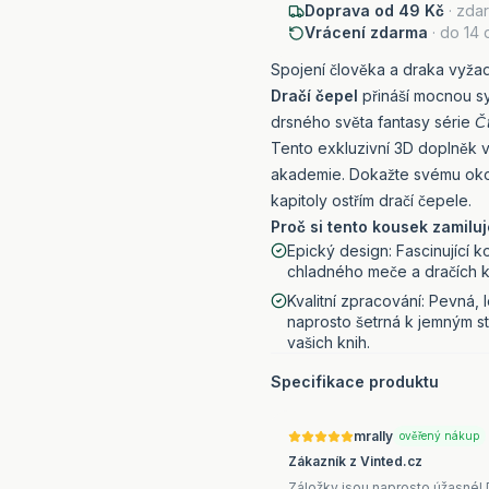
Doprava od 49 Kč
· zda
Vrácení zdarma
· do 14 
Spojení člověka a draka vyžad
Dračí čepel
přináší mocnou sy
drsného světa fantasy série
Čt
Tento exkluzivní 3D doplněk 
akademie. Dokažte svému okolí
kapitoly ostřím dračí čepele.
Proč si tento kousek zamiluj
Epický design: Fascinující k
chladného meče a dračích kř
Kvalitní zpracování: Pevná, 
naprosto šetrná k jemným s
vašich knih.
Specifikace produktu
mrally
ověřený nákup
Zákazník z Vinted.cz
Záložky jsou naprosto úžasné! 