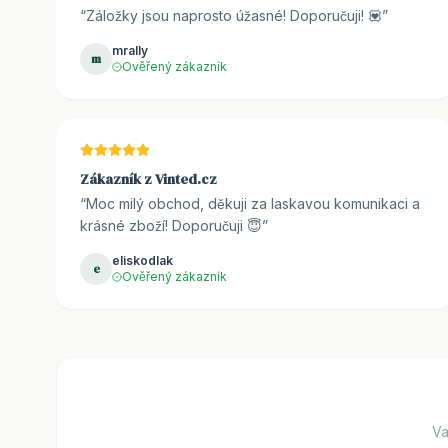
“
Záložky jsou naprosto úžasné! Doporučuji! 💟
”
mrally
m
Ověřený zákazník
Zákazník z Vinted.cz
“
Moc milý obchod, děkuji za laskavou komunikaci a
krásné zboží! Doporučuji 😇
”
eliskodlak
e
Ověřený zákazník
Va