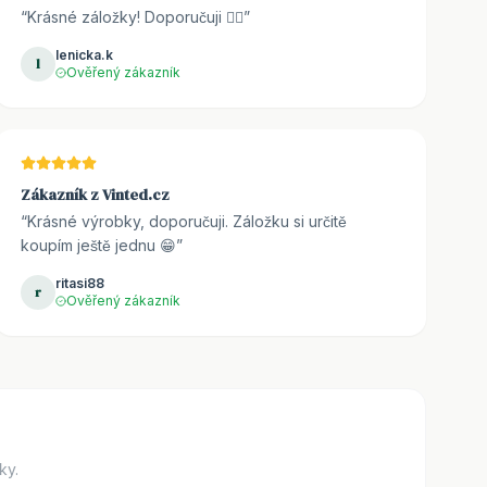
“
Krásné záložky! Doporučuji 👌🏼
”
lenicka.k
l
Ověřený zákazník
Zákazník z Vinted.cz
“
Krásné výrobky, doporučuji. Záložku si určitě
koupím ještě jednu 😁
”
ritasi88
r
Ověřený zákazník
ky.