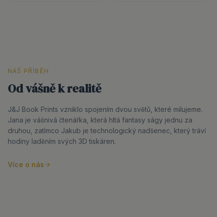
NÁŠ PŘÍBĚH
Od vášně k realitě
J&J Book Prints vzniklo spojením dvou světů, které milujeme.
Jana je vášnivá čtenářka, která hltá fantasy ságy jednu za
druhou, zatímco Jakub je technologický nadšenec, který tráví
hodiny laděním svých 3D tiskáren.
Více o nás