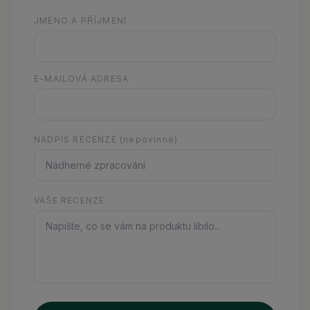
JMÉNO A PŘÍJMENÍ
E-MAILOVÁ ADRESA
NADPIS RECENZE
(nepovinné)
VAŠE RECENZE