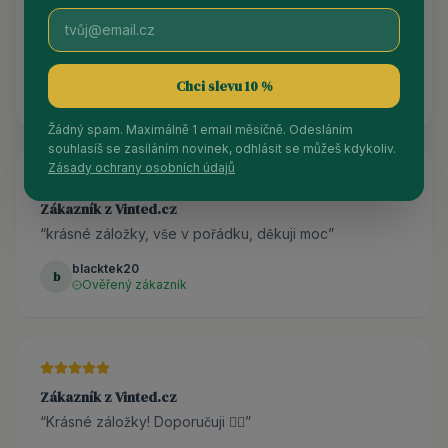
Zákazník z Vinted.cz
“
Záložky jsou naprosto úžasné! Doporučuji! 💟
”
mrally
Chci slevu 10 %
m
Ověřený zákazník
Žádný spam. Maximálně 1 email měsíčně. Odesláním
souhlasíš se zasíláním novinek, odhlásit se můžeš kdykoliv.
Zásady ochrany osobních údajů
Zákazník z Vinted.cz
“
krásné záložky, vše v pořádku, děkuji moc
”
blacktek20
b
Ověřený zákazník
Zákazník z Vinted.cz
“
Krásné záložky! Doporučuji 👌🏼
”