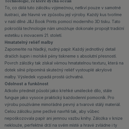
Technologie, ze které dýchá oceán
To, co dělá tuto záložku výjimečnou, netkví pouze v samotné
ilustraci, ale hlavně ve způsobu její výroby. Každý kus tvoříme
v naší dílně J&J Book Prints pomocí moderního 3D tisku. Tato
pokročilá technologie nám umožňuje dokonale propojit tradiční
estetiku s inovacemi 21. století.
Hmatatelný reliéf malby
Zapomeňte na hladký, nudný papír. Každý jednotlivý detail
dračích šupin i mořské pěny tiskneme s absolutní přesností.
Povrch záložky tak získal věrnou hmatatelnou texturu, která na
dotek silně připomíná skutečný reliéf vystouplé akrylové
malby. Výsledek vypadá prostě úchvatně.
Odolnost a funkčnost
Ačkoliv předmět působí jako křehké umělecké dílo, stále
funguje jako vysoce praktický každodenní pomocník. Pro
výrobu používáme mimořádně pevný a tvarově stálý materiál.
Celou záložku jsme pečlivě navrhli tak, aby vůbec
nepoškozovala papír ani jemnou vazbu knihy. Záložka v knize
neklouže, perfektně drží na svém místě a hravě zvládne i ty