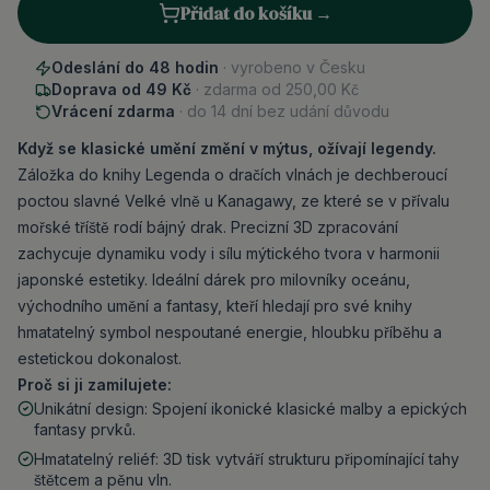
Přidat do košíku →
Odeslání do 48 hodin
· vyrobeno v Česku
Doprava od 49 Kč
· zdarma od
250,00 Kč
Vrácení zdarma
· do 14 dní bez udání důvodu
Když se klasické umění změní v mýtus, ožívají legendy.
Záložka do knihy Legenda o dračích vlnách je dechberoucí
poctou slavné Velké vlně u Kanagawy, ze které se v přívalu
mořské tříště rodí bájný drak. Precizní 3D zpracování
zachycuje dynamiku vody i sílu mýtického tvora v harmonii
japonské estetiky. Ideální dárek pro milovníky oceánu,
východního umění a fantasy, kteří hledají pro své knihy
hmatatelný symbol nespoutané energie, hloubku příběhu a
estetickou dokonalost.
Proč si ji zamilujete:
Unikátní design: Spojení ikonické klasické malby a epických
fantasy prvků.
Hmatatelný reliéf: 3D tisk vytváří strukturu připomínající tahy
štětcem a pěnu vln.