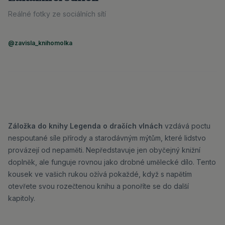
Reálné fotky ze sociálních sítí
@zavisla_knihomolka
Záložka do knihy Legenda o dračích vlnách
vzdává poctu
nespoutané síle přírody a starodávným mýtům, které lidstvo
provázejí od nepaměti. Nepředstavuje jen obyčejný knižní
doplněk, ale funguje rovnou jako drobné umělecké dílo. Tento
kousek ve vašich rukou ožívá pokaždé, když s napětím
otevřete svou rozečtenou knihu a ponoříte se do další
kapitoly.