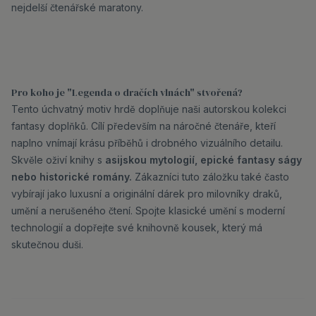
nejdelší čtenářské maratony.
Pro koho je "Legenda o dračích vlnách" stvořená?
Tento úchvatný motiv hrdě doplňuje naši autorskou kolekci
fantasy doplňků. Cílí především na náročné čtenáře, kteří
naplno vnímají krásu příběhů i drobného vizuálního detailu.
Skvěle oživí knihy s
asijskou mytologií, epické fantasy ságy
nebo historické romány.
Zákazníci tuto záložku také často
vybírají jako luxusní a originální dárek pro milovníky draků,
umění a nerušeného čtení. Spojte klasické umění s moderní
technologií a dopřejte své knihovně kousek, který má
skutečnou duši.