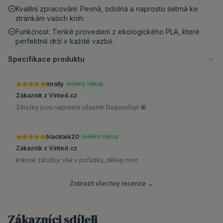
Kvalitní zpracování: Pevná, odolná a naprosto šetrná ke
stránkám vašich knih.
Funkčnost: Tenké provedení z ekologického PLA, které
perfektně drží v každé vazbě.
Specifikace produktu
mrally
ověřený nákup
Zákazník z Vinted.cz
Záložky jsou naprosto úžasné! Doporučuji! 💟
blacktek20
ověřený nákup
Zákazník z Vinted.cz
krásné záložky, vše v pořádku, děkuji moc
Zobrazit všechny recenze →
Zákazníci sdíleli