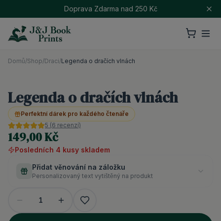
Doprava Zdarma nad 250 Kč
Domů
/
Shop
/
Draci
/
Legenda o dračích vlnách
Legenda o dračích vlnách
Perfektní dárek pro každého čtenáře
5
(
6
recenzí)
149,00 Kč
Posledních
4
kusy
skladem
Přidat věnování na záložku
Personalizovaný text vytištěný na produkt
1