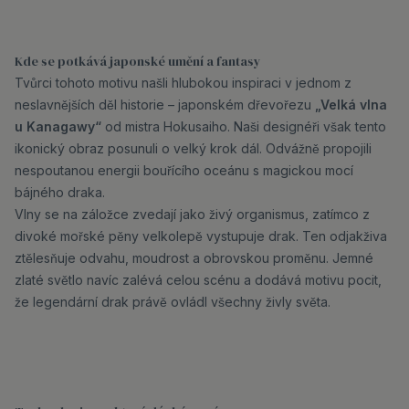
Kde se potkává japonské umění a fantasy
Tvůrci tohoto motivu našli hlubokou inspiraci v jednom z
neslavnějších děl historie – japonském dřevořezu
„Velká vlna
u Kanagawy“
od mistra Hokusaiho. Naši designéři však tento
ikonický obraz posunuli o velký krok dál. Odvážně propojili
nespoutanou energii bouřícího oceánu s magickou mocí
bájného draka.
Vlny se na záložce zvedají jako živý organismus, zatímco z
divoké mořské pěny velkolepě vystupuje drak. Ten odjakživa
ztělesňuje odvahu, moudrost a obrovskou proměnu. Jemné
zlaté světlo navíc zalévá celou scénu a dodává motivu pocit,
že legendární drak právě ovládl všechny živly světa.