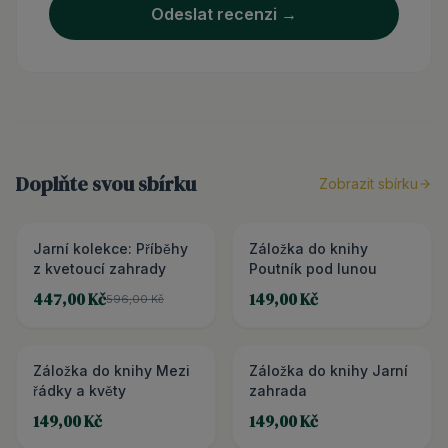
Odeslat recenzi →
Doplňte svou sbírku
Zobrazit sbírku
Jarní kolekce: Příběhy
3+1 ZDARMA
Záložka do knihy
z kvetoucí zahrady
Poutník pod lunou
447,00 Kč
149,00 Kč
596,00 Kč
Záložka do knihy Mezi
Záložka do knihy Jarní
řádky a květy
zahrada
149,00 Kč
149,00 Kč