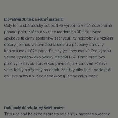
Inovativní 3D tisk a šetrný materiál
Celý tento sběratelský set pečlivě vyrábíme v naší české dílně
pomocí pokročilého a vysoce moderního 3D tisku. Naše
špičkové tiskárny spolehlivě zachycují i ty nejdrobnější vizuální
detaily, jemnou vrstevnatou strukturu a působivý barevný
kontrast mezi bílým pozadím a sytými tóny motivů. Pro výrobu
volíme výhradně ekologický materiál PLA. Tento prémiový
plast vyniká svou obrovskou pevností, ale zároveň zůstává
velmi lehký a příjemný na dotek. Záložky díky tomu perfektně
drží své místo a vůbec nepoškozují jemný knižní papír.
Dokonalý dárek, který šetří peníze
Tato ucelená kolekce naprosto spolehlivě nadchne všechny