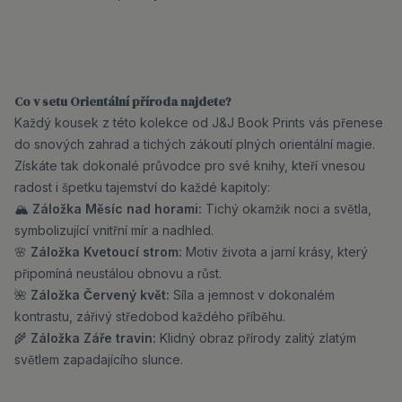
Co v setu Orientální příroda najdete?
Každý kousek z této kolekce od J&J Book Prints vás přenese
do snových zahrad a tichých zákoutí plných orientální magie.
Získáte tak dokonalé průvodce pro své knihy, kteří vnesou
radost i špetku tajemství do každé kapitoly:
🏔️
Záložka Měsíc nad horami:
Tichý okamžik noci a světla,
symbolizující vnitřní mír a nadhled.
🌸
Záložka Kvetoucí strom:
Motiv života a jarní krásy, který
připomíná neustálou obnovu a růst.
🌺
Záložka Červený květ:
Síla a jemnost v dokonalém
kontrastu, zářivý středobod každého příběhu.
🌾
Záložka Záře travin:
Klidný obraz přírody zalitý zlatým
světlem zapadajícího slunce.