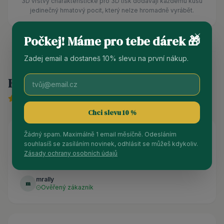
3D vrstvy charakteristické pro 3D tisk dodávají každému kusu
jedinečný hmatový pocit, který nelze hromadně vyrábět.
Počkej! Máme pro tebe dárek 🎁
Zadej email a dostaneš 10% slevu na první nákup.
Hodnocení produktu
5
/ 5 (
6
recenzí)
Chci slevu 10 %
Žádný spam. Maximálně 1 email měsíčně. Odesláním
souhlasíš se zasíláním novinek, odhlásit se můžeš kdykoliv.
Zákazník z Vinted.cz
Zásady ochrany osobních údajů
“
Záložky jsou naprosto úžasné! Doporučuji! 💟
”
mrally
m
Ověřený zákazník