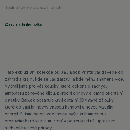
Reálné fotky ze sociálních sítí
@zavisla_knihomolka
Tato exkluzivní kolekce od J&J Book Prints
vás zavede do
zahrad a krajin, kde se čas zastavil a kde méně znamená více.
Vybrali jsme pro vás kousky, které dokonale zachycují
atmosféru zenového klidu, přírodní obnovy a jemné orientální
estetiky. Balíček obsahuje čtyři detailní 3D tištěné záložky,
které do vaší knihovny vnesou harmonii a novou vizuální
energii. S tímto setem vdechnete svým knihám život a
proměníte každou minutu čtení v pohlcující rituál uprostřed
rozkvetlé a tiché přírody.