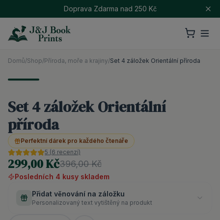
Doprava Zdarma nad 250 Kč
Domů
/
Shop
/
Příroda, moře a krajiny
/
Set 4 záložek Orientální příroda
Set 4 záložek Orientální
příroda
Perfektní dárek pro každého čtenáře
5
(
6
recenzí)
299,00 Kč
396,00 Kč
Posledních
4
kusy
skladem
Přidat věnování na záložku
Personalizovaný text vytištěný na produkt