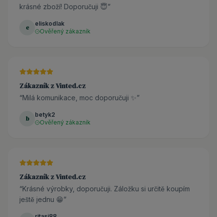
krásné zboží! Doporučuji 😇
”
eliskodlak
e
Ověřený zákazník
Zákazník z Vinted.cz
“
Milá komunikace, moc doporučuji ✨
”
betyk2
b
Ověřený zákazník
Zákazník z Vinted.cz
“
Krásné výrobky, doporučuji. Záložku si určitě koupím
ještě jednu 😁
”
ritasi88