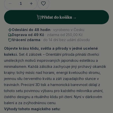
1
Přidat do košíku →
Odeslání do 48 hodin
· vyrobeno v Česku
Doprava od 49 Kč
· zdarma od
250,00 Kč
Vrácení zdarma
· do 14 dní bez udání důvodu
Objevte krásu klidu, světla a přírody v jedné ucelené
kolekci.
Set 4 záložek – Orientální příroda přináší čtveřici
uměleckých motivů inspirovaných japonskou estetikou a
minimalismem. Každá záložka zachycuje jiný prchavý okamžik
krajiny: tichý měsíc nad horami, energii kvetoucího stromu,
jemnou sílu červeného květu a záři zapadajícího slunce v
travinách. Precizní 3D tisk a harmonická barevnost dělají z
tohoto setu povinnou výbavu pro každého milovníka umění,
čistého designu a rituálního klidu při čtení. Nyní v dárkovém
balení a za zvýhodněnou cenu.
Výhody tohoto magického setu: