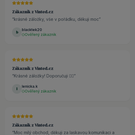
Zákazník z Vinted.cz
“
krásné záložky, vše v pořádku, děkuji moc
”
blacktek20
b
Ověřený zákazník
Zákazník z Vinted.cz
“
Krásné záložky! Doporučuji 👌🏼
”
lenicka.k
l
Ověřený zákazník
Zákazník z Vinted.cz
“
Moc milý obchod, děkuji za laskavou komunikaci a