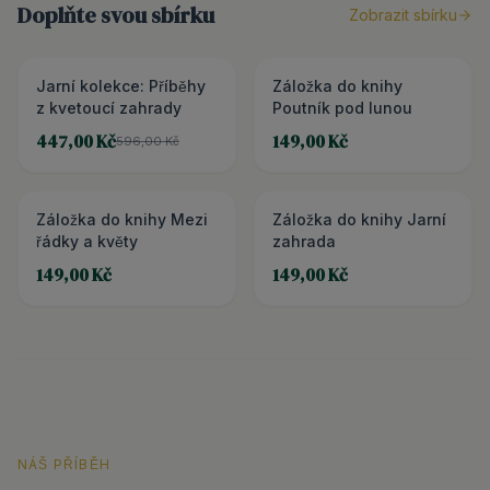
Doplňte svou sbírku
Zobrazit sbírku
Jarní kolekce: Příběhy
3+1 ZDARMA
Záložka do knihy
z kvetoucí zahrady
Poutník pod lunou
447,00 Kč
149,00 Kč
596,00 Kč
Záložka do knihy Mezi
Záložka do knihy Jarní
řádky a květy
zahrada
149,00 Kč
149,00 Kč
NÁŠ PŘÍBĚH